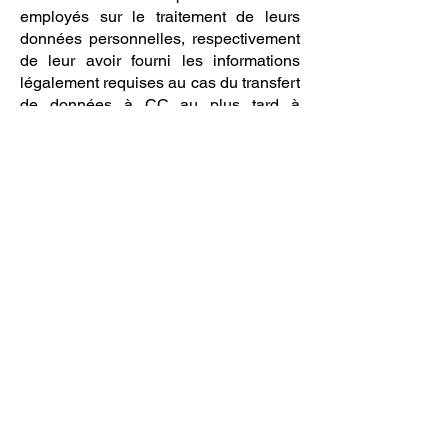
employés sur le traitement de leurs
données personnelles, respectivement
de leur avoir fourni les informations
légalement requises au cas du transfert
de données à CC au plus tard à
l’inscription à la formation.
La matière relative à la protection des
données fait l’objet d’une note
informative spécifique, accessible sous
la rubrique « Protection des données
personnelles » figurant sur le site
internet de CC.
Le client s’engage également à utiliser
les outils informatiques mis à
disposition dans le cadre de la
formation de manière responsable,
éthique et conforme à l'objet de ladite
formation. Toute utilisation abusive est