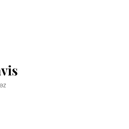
ages
Planning
Contact
Conditions général
vis
ez