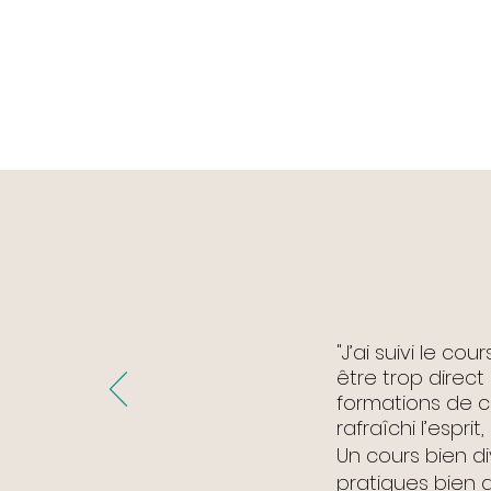
"
J’ai suivi le c
être trop direct »
formations de 
rafraîchi l’espr
Un cours bien d
pratiques bien a