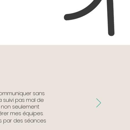
r communiquer sans
jà suivi pas mal de
a non seulement
gérer mes équipes.
és par des séances